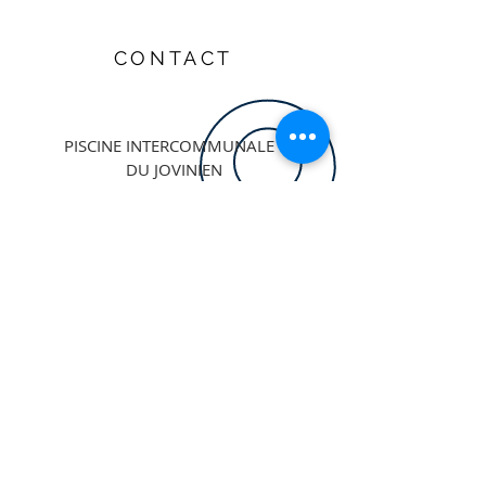
CONTACT
PISCINE INTERCOMMUNALE
DU JOVINIEN
Allée Pierre de Coubertin
89300 JOIGNY
E-MAIL CLUB
SECRÉTARIAT :
usjoigny.nat@gmail.com
03 45 88 20 90
ENTRAINEUR PRINCIPAL :
thibaut.usjnatation@gmail.com